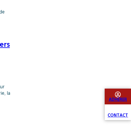
 de
ers
ur
ie, la
ADHÉRER
CONTACT