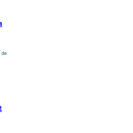
a
e de
t