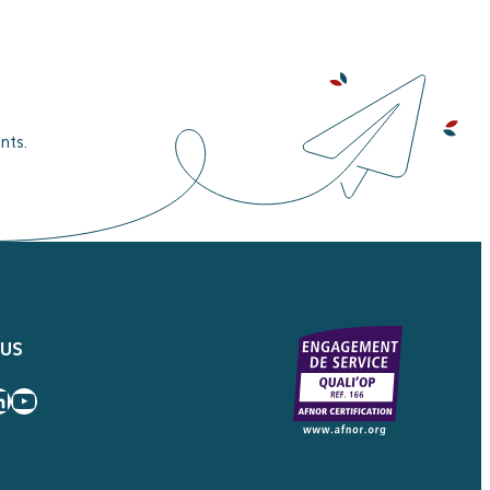
nts.
OUS
ram
book
inkedIn
YouTube