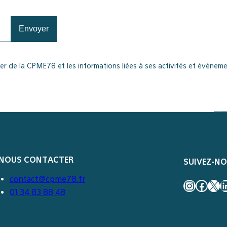
er de la CPME78 et les informations liées à ses activités et événeme
NOUS CONTACTER
SUIVEZ-N
contact@cpme78.fr
Instag
Face
X
L
01 34 83 88 48